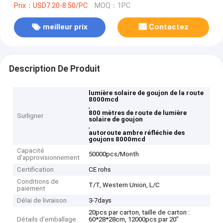
Prix：USD7.20-8.50/PC
MOQ：1PC
meilleur prix
Contactez
Description De Produit
lumière solaire de goujon de la route
8000mcd
,
800 mètres de route de lumière
Surligner
solaire de goujon
,
autoroute ambre réfléchie des
goujons 8000mcd
Capacité
50000pcs/Month
d'approvisionnement
Certification
CE rohs
Conditions de
T/T, Western Union, L/C
paiement
Délai de livraison
3-7days
20pcs par carton, taille de carton :
Détails d'emballage
60*28*28cm, 12000pcs par 20"