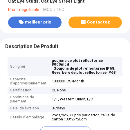
Cat Eye Studs, Cat Eye Street Light
Prix：negotiable
MOQ：1PC
meilleur prix
Contactez
Description De Produit
goujons de plot réflectorisé
8000mcd
Surligner
,
,
Goujons de plot réflectorisé IP68
Réverbère de plot réflectorisé IP68
Capacité
100000PCS/Month
d'approvisionnement
Certification
CE Rohs
Conditions de
T/T, Western Union, L/C
paiement
Délai de livraison
3-7days
2pcs/box, 60pcs par carton, taille de
Détails d'emballage
carton : 38*27*28cm