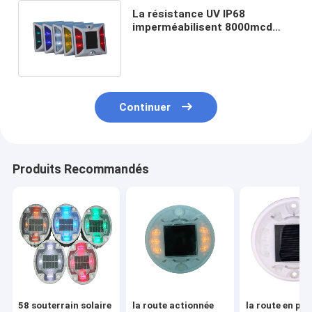
La résistance UV IP68
imperméabilisent 8000mcd
Cat Eye Studs, Cat Eye Street
Light
Continuer
Produits Recommandés
58 souterrain solaire
la route actionnée
la route en pla