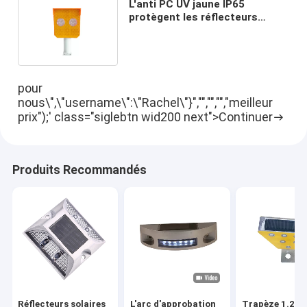
L'anti PC UV jaune IP65
protègent les réflecteurs
solaires de route pour
l'avertissement
pour
nous\",\"username\":\"Rachel\"}","","","","meilleur
prix");' class="siglebtn wid200 next">Continuer
Produits Recommandés
Réflecteurs solaires
L'arc d'approbation
Trapèze 1.2V