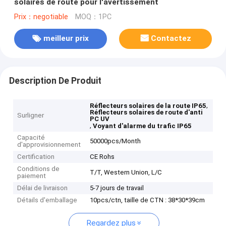
solaires de route pour l'avertissement
Prix：negotiable
MOQ：1PC
meilleur prix
Contactez
Description De Produit
,
Réflecteurs solaires de la route IP65
Réflecteurs solaires de route d'anti
Surligner
PC UV
,
Voyant d'alarme du trafic IP65
Capacité
50000pcs/Month
d'approvisionnement
Certification
CE Rohs
Conditions de
T/T, Western Union, L/C
paiement
Délai de livraison
5-7 jours de travail
Détails d'emballage
10pcs/ctn, taille de CTN : 38*30*39cm
Regardez plus