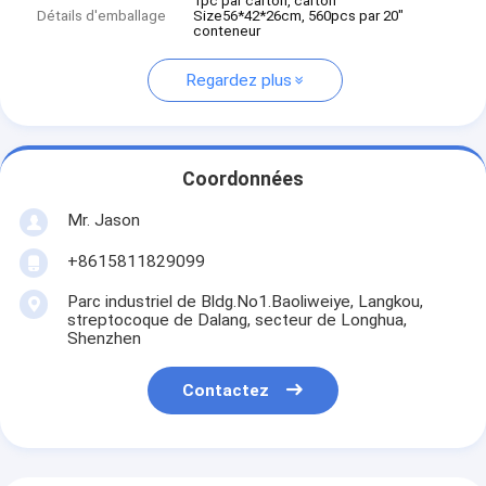
1pc par carton, carton
Détails d'emballage
Size56*42*26cm, 560pcs par 20"
conteneur
Regardez plus
Coordonnées
Mr. Jason
+8615811829099
Parc industriel de Bldg.No1.Baoliweiye, Langkou,
streptocoque de Dalang, secteur de Longhua,
Shenzhen
Contactez