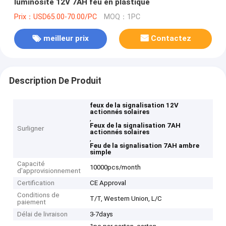
luminosité 12V 7AH feu en plastique
Prix：USD65.00-70.00/PC
MOQ：1PC
meilleur prix
Contactez
Description De Produit
feux de la signalisation 12V
actionnés solaires
,
Feux de la signalisation 7AH
Surligner
actionnés solaires
,
Feu de la signalisation 7AH ambre
simple
Capacité
10000pcs/month
d'approvisionnement
Certification
CE Approval
Conditions de
T/T, Western Union, L/C
paiement
Délai de livraison
3-7days