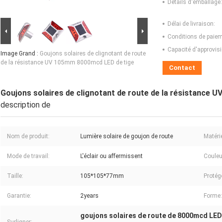
Détails d'emballage:
Délai de livraison:
Conditions de paiem
Capacité d'approvis
Image Grand :
Goujons solaires de clignotant de route
de la résistance UV 105mm 8000mcd LED de tige
Contact
Goujons solaires de clignotant de route de la résistance
description de
Nom de produit:
Lumière solaire de goujon de route
Matérie
Mode de travail:
L'éclair ou affermissent
Couleu
Taille:
105*105*77mm
Protég
Garantie:
2years
Forme:
goujons solaires de route de 8000mcd LED