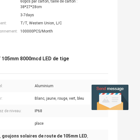
60pcs par carton, taille de carton :
38*27*28cm
3-7days
ent:
T/T, Western Union, L/C
ionnement:
100000PCS/Month
 UV 105mm 8000mcd LED de tige
l:
Aluminium
r:
Blanc, jaune, rouge, vert, bleu
ez de niveau:
IP68
place
goujons solaires de route de 105mm LED
,
,