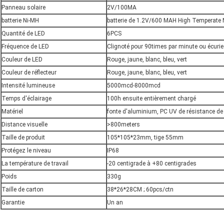
Panneau solaire
2V/100MA
batterie Ni-MH
batterie de 1.2V/600 MAH High Temperate 
Quantité de LED
6PCS
Fréquence de LED
Clignoté pour 90times par minute ou écurie
Couleur de LED
Rouge, jaune, blanc, bleu, vert
Couleur de réflecteur
Rouge, jaune, blanc, bleu, vert
Intensité lumineuse
5000mcd-8000mcd
Temps d'éclairage
100h ensuite entièrement chargé
Matériel
fonte d'aluminium, PC UV de résistance de
Distance visuelle
>800meters
Taille de produit
105*105*23mm, tige 55mm
Protégez le niveau
IP68
La température de travail
-20 centigrade à +80 centigrades
Poids
330g
Taille de carton
38*26*28CM ; 60pcs/ctn
Garantie
Un an