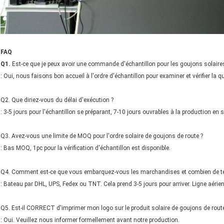
FAQ
Q1.
Est-ce que je peux avoir une commande d'échantillon pour les goujons solaires
: Oui, nous faisons bon accueil à l'ordre d'échantillon pour examiner et vérifier la
Q2. Que diriez-vous du délai d'exécution ?
: 3-5 jours pour l'échantillon se préparant, 7-10 jours ouvrables à la production en s
Q3. Avez-vous une limite de MOQ pour l'ordre solaire de goujons de route ?
: Bas MOQ, 1pc pour la vérification d'échantillon est disponible.
Q4. Comment est-ce que vous embarquez-vous les marchandises et combien de temp
: Bateau par DHL, UPS, Fedex ou TNT. Cela prend 3-5 jours pour arriver. Ligne aéri
Q5. Est-il CORRECT d'imprimer mon logo sur le produit solaire de goujons de route
: Oui. Veuillez nous informer formellement avant notre production.