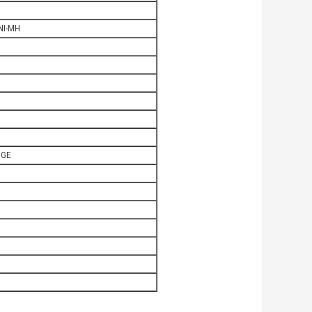
NI-MH
 GE