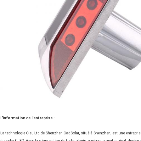
L'information de l'entreprise :
La technologie Cie., Ltd de Shenzhen CadSolar, situé à Shenzhen, est une entreprise
du solar& LED. Avec la « innovation de technologie, environnement amical, devise 