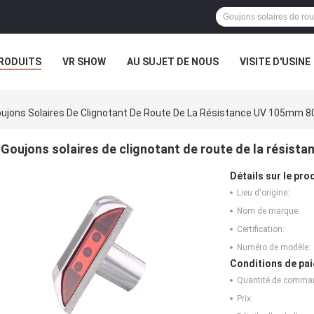
RODUITS
VR SHOW
AU SUJET DE NOUS
VISITE D'USINE
CAS
ujons Solaires De Clignotant De Route De La Résistance UV 105mm 
Goujons solaires de clignotant de route de la résis
Détails sur le prod
Lieu d'origine:
Nom de marque:
Certification:
Numéro de modèle:
Conditions de pai
Quantité de comma
Prix: