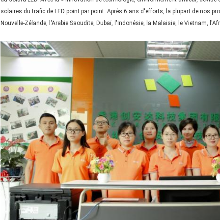
solaires du trafic de LED point par point. Après 6 ans d'efforts, la plupart de nos pro
Nouvelle-Zélande, l'Arabie Saoudite, Dubaï, l'Indonésie, la Malaisie, le Vietnam, l'Afri