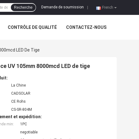
Demande de soumission
Recherche
|
French
CONTRÔLE DE QUALITÉ
CONTACTEZ-NOUS
8000mcd LED De Tige
tance UV 105mm 8000mcd LED de tige
uit:
La Chine
CADSOLAR
CE Rohs
CS-SR-804M
ement et expédition:
nde min:
1PC
negotiable