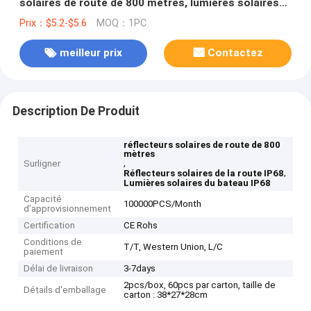
solaires de route de 800 mètres, lumières solaires
de bateau
Prix：$5.2-$5.6
MOQ：1PC
meilleur prix
Contactez
Description De Produit
réflecteurs solaires de route de 800
mètres
,
Surligner
,
Réflecteurs solaires de la route IP68
Lumières solaires du bateau IP68
Capacité
100000PCS/Month
d'approvisionnement
Certification
CE Rohs
Conditions de
T/T, Western Union, L/C
paiement
Délai de livraison
3-7days
2pcs/box, 60pcs par carton, taille de
Détails d'emballage
carton : 38*27*28cm